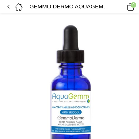
0
GEMMO DERMO AQUAGEMM (cassis, aulne, noyer, cèdre du liban)