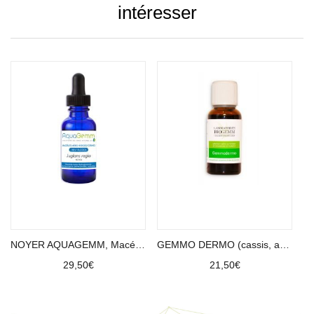
intéresser
Ajouter au panier
Ajouter au panier
NOYER AQUAGEMM, Macérât
GEMMO DERMO (cassis, aulne, noyer, cèdre du liban)
29,50
€
21,50
€