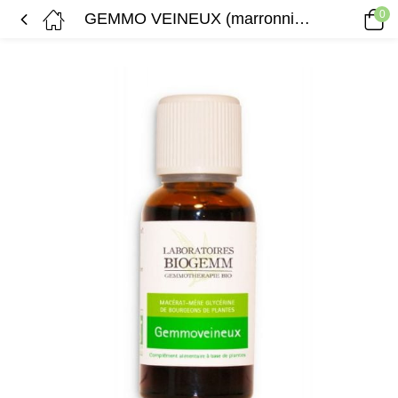
0
GEMMO VEINEUX (marronnier, chataîgnier, aulne, airelle)