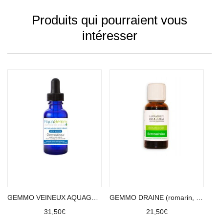
Produits qui pourraient vous
intéresser
Ajouter au panier
Ajouter au panier
GEMMO VEINEUX AQUAGEMM (marronnier, chataîgnier, aulne, airelle)
GEMMO DRAINE (romarin, genévrier, bouleau pubescent)
31,50
€
21,50
€