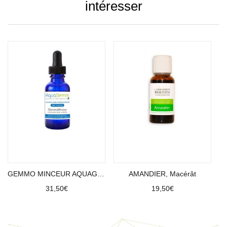
intéresser
Ajouter au panier
Ajouter au panier
GEMMO MINCEUR AQUAGEMM (chataîgner, frêne, noisetier)
AMANDIER, Macérât
31,50
€
19,50
€