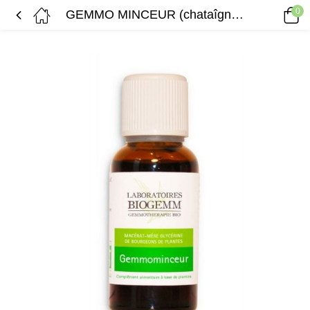
0
GEMMO MINCEUR (chataîgner, frêne, noisetier)