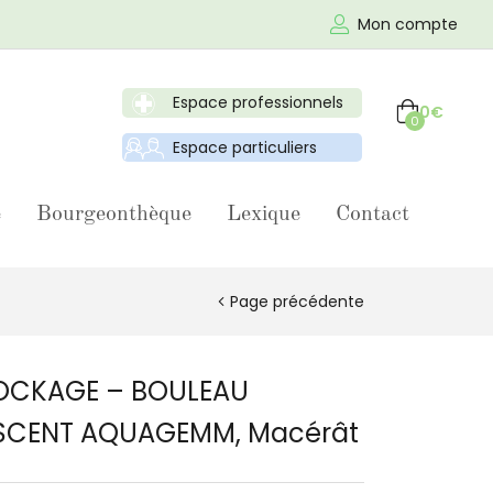
Mon compte
Espace professionnels
0
€
0
Espace particuliers
e
Bourgeonthèque
Lexique
Contact
Page précédente
OCKAGE – BOULEAU
SCENT AQUAGEMM, Macérât