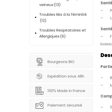
Sant
veineux
(13)
– Pre
Troubles liés à la féminité
– Une
(12)
Santé
Troubles Respiratoires et
Allergiques
(6)
– Fair
boiss
Des
Bourgeons BIO
Partie
Expédition sous 48h
– Bo
– Mac
100% Made in France
Comp
Paiement sécurisé
– 50%