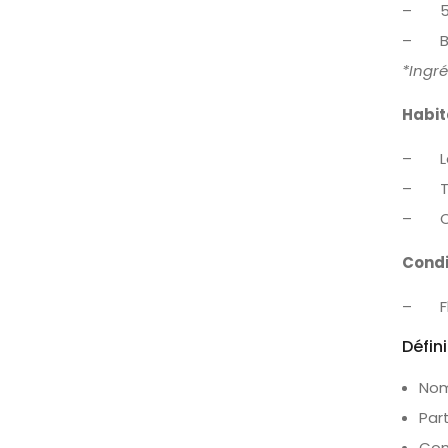
– 50
– Bou
*Ingré
Habit
– La
– Te
– Ori
Cond
– Fla
Défin
Nom
Part
Com