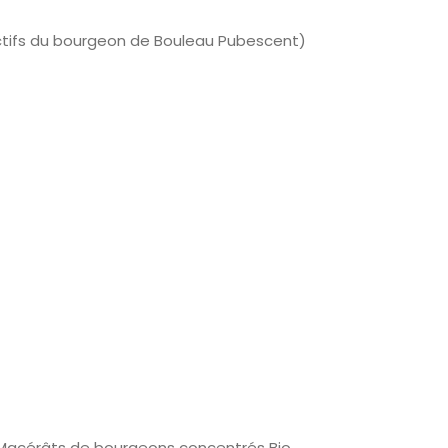
ctifs du bourgeon de Bouleau Pubescent)
 Macérâts de bourgeons concentrés Bio