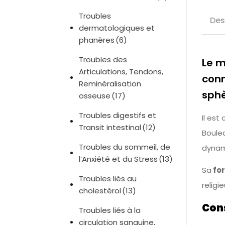
Troubles
Des
dermatologiques et
phanères
(6)
Troubles des
Le m
Articulations, Tendons,
conn
Reminéralisation
sphè
osseuse
(17)
Troubles digestifs et
Il est
Transit intestinal
(12)
Boule
Troubles du sommeil, de
dynami
l’Anxiété et du Stress
(13)
Sa
for
Troubles liés au
religi
cholestérol
(13)
Cons
Troubles liés à la
circulation sanguine,