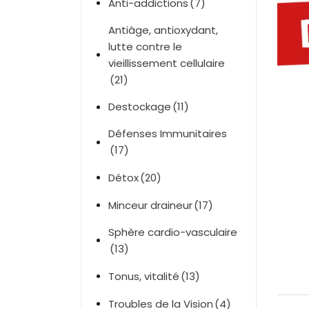
Anti-addictions
(7)
Antiâge, antioxydant,
lutte contre le
vieillissement cellulaire
(21)
Destockage
(11)
Défenses Immunitaires
(17)
Détox
(20)
Minceur draineur
(17)
Sphère cardio-vasculaire
(13)
Tonus, vitalité
(13)
Troubles de la Vision
(4)