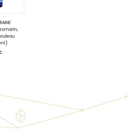
RAINE
omarin,
bouleau
nt)
€