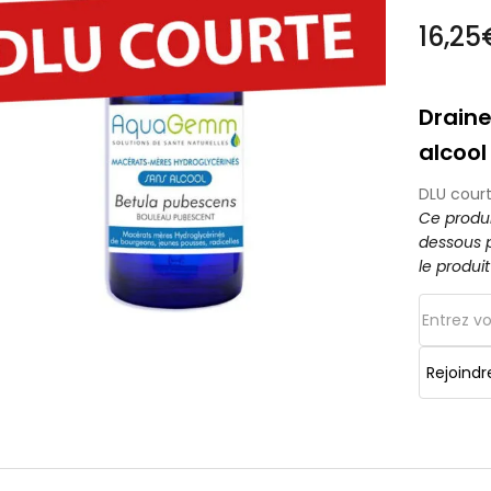
16,25
Draine
alcool
DLU court
Ce produi
dessous p
le produi