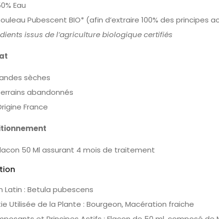
% Eau
leau Pubescent BIO* (afin d’extraire 100% des principes a
dients issus de l’agriculture biologique certifiés
at
ndes sèches
rrains abandonnés
gine France
itionnement
con 50 Ml assurant 4 mois de traitement
ition
 Latin : Betula pubescens
ie Utilisée de la Plante : Bourgeon, Macération fraiche
posants et Principes Actifs : Flacon de 50 ml, composé de