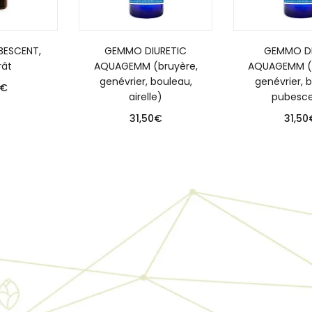
BESCENT,
GEMMO DIURETIC
GEMMO D
ât
AQUAGEMM (bruyère,
AQUAGEMM (r
genévrier, bouleau,
genévrier, 
€
airelle)
pubesce
31,50
€
31,50