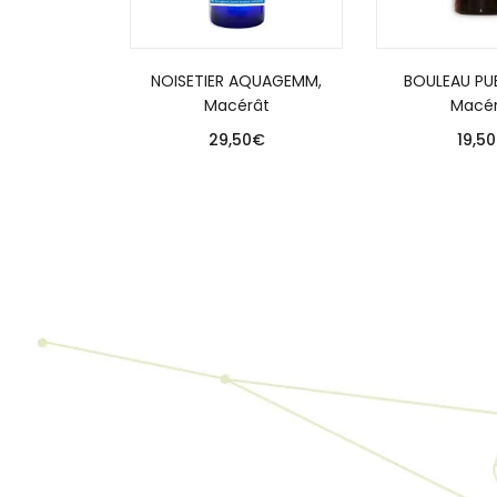
NOISETIER AQUAGEMM,
BOULEAU PU
Macérât
Macér
29,50
€
19,50