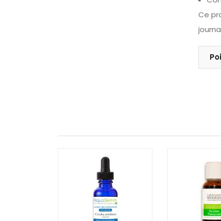
Ce pr
journ
Po